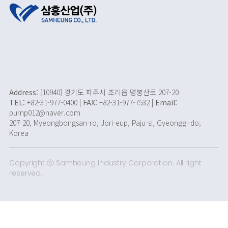
Address:
[10940] 경기도 파주시 조리읍 명봉산로 207-20
TEL:
+82-31-977-0400 |
FAX:
+82-31-977-7532 |
Email:
pump012@naver.com
207-20, Myeongbongsan-ro, Jori-eup, Paju-si, Gyeonggi-do,
Korea
Copyright ⓒ Samheung Industry Corporation. All right
reserved.