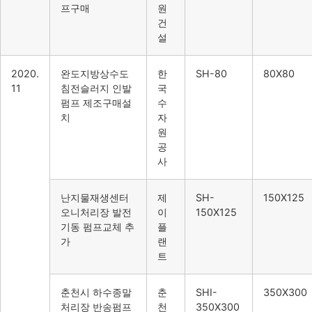
프구매
원
건
설
2020.
완도지방상수도
한
SH-80
80X80
11
침전슬러지 인발
국
펌프 제조구매설
수
치
자
원
공
사
난지물재생센터
제
SH-
150X125
오니처리장 발전
이
150X125
기동 펌프교체 추
플
가
랜
트
춘천시 하수종말
춘
SHI-
350X300
처리장 반송펌프
천
350X300