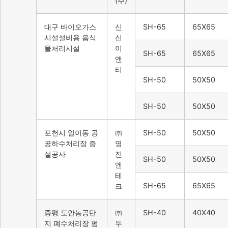
(주)
대구 바이오가스
신
SH-65
65X65
시설설비용 음식
신
물처리시설
이
SH-65
65X65
앤
티
SH-50
50X50
SH-50
50X50
포천시 일이동 공
㈜
SH-50
50X50
공하수처리장 증
영
설공사
진
SH-50
50X50
엔
테
SH-65
65X65
크
증평 도안농공단
㈜
SH-40
40X40
지 폐수처리장 펌
두