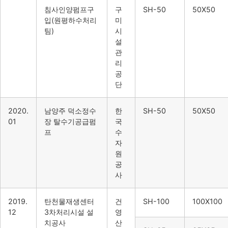
침사인양펌프구
구
SH-50
50X50
입(원평하수처리
미
팀)
시
설
관
리
공
단
2020.
남양주 덕소정수
한
SH-50
50X50
01
장 탈수기공급펌
국
프
수
자
원
공
사
2019.
탄천물재생센터
건
SH-100
100X100
12
3차처리시설 설
영
치공사
산