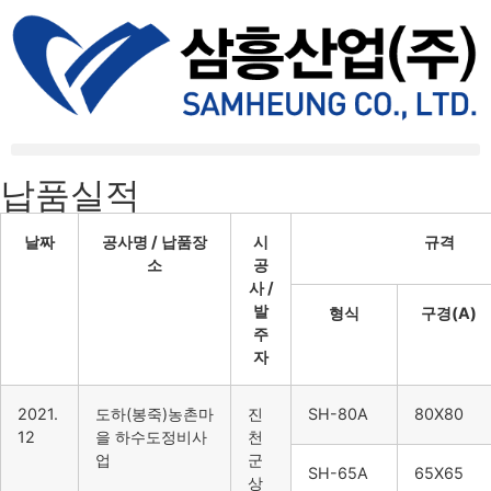
납품실적
날짜
공사명 / 납품장
시
규격
소
공
사 /
발
형식
구경(A)
주
자
2021.
도하(봉죽)농촌마
진
SH-80A
80X80
12
을 하수도정비사
천
업
군
SH-65A
65X65
상