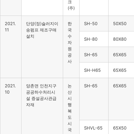
크
(주)
2021.
단양(정)슬러지이
한
SH-50
50X50
11
송펌프 제조구매
국
설치
수
SH-80
80X80
자
원
SH-65
65X65
공
사
SH-H65
65X65
2021.
양촌면 인천지구
논
SH-65
65X65
10
공공하수처리시
산
설 증설공사관급
시
자재
행
복
도
시
SHVL-65
65X50
국