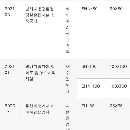
2021.
남해지방경찰청
비
SHN-80
80X80
03
경찰훈련시설 신
제
축공사
이
엔
지
니
어
링
2021.
방배그랑자이 정
㈜
SH-100
100X100
01
화조 및 우수처리
수
시설
엔
테
SHN-100
100X100
크
2020.
울산비축기지 지
대
SH-65
65X65
12
하화건설공사
윤
환
경