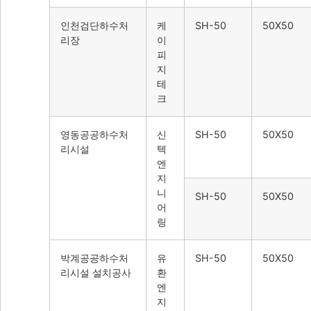
인천검단하수처
케
SH-50
50X50
리장
이
피
지
테
크
영동공공하수처
신
SH-50
50X50
리시설
텍
엔
지
니
SH-50
50X50
어
링
박계공공하수처
유
SH-50
50X50
리시설 설치공사
환
엔
지