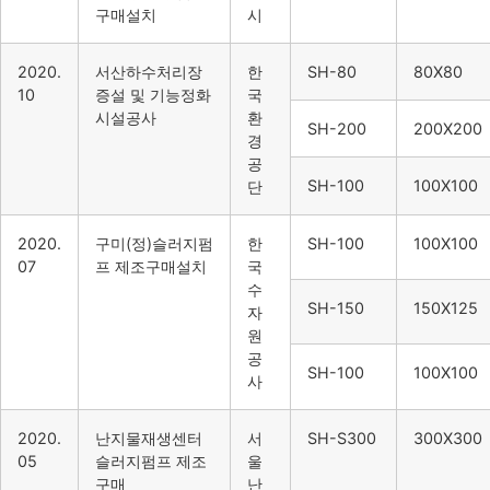
구매설치
시
2020.
서산하수처리장
한
SH-80
80X80
10
증설 및 기능정화
국
시설공사
환
SH-200
200X200
경
공
SH-100
100X100
단
2020.
구미(정)슬러지펌
한
SH-100
100X100
07
프 제조구매설치
국
수
SH-150
150X125
자
원
공
SH-100
100X100
사
2020.
난지물재생센터
서
SH-S300
300X300
05
슬러지펌프 제조
울
구매
난