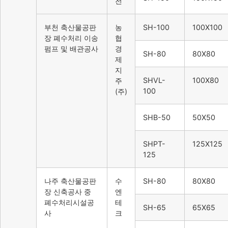
전
부천 축산물공판
농
SH-100
100X100
장 폐수처리 이송
협
펌프 및 배관공사
경
SH-80
80X80
제
지
SHVL-
100X80
주
100
(주)
SHB-50
50X50
SHPT-
125X125
125
나주 축산물공판
수
SH-80
80X80
장 신축공사 중
엔
폐수처리시설공
테
SH-65
65X65
사
크