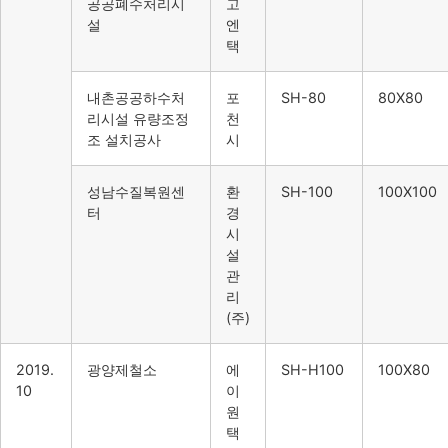
공공폐수처리시
고
설
엔
택
내촌공공하수처
포
SH-80
80X80
리시설 유량조정
천
조 설치공사
시
성남수질복원센
환
SH-100
100X100
터
경
시
설
관
리
(주)
2019.
광양제철소
에
SH-H100
100X80
10
이
원
택