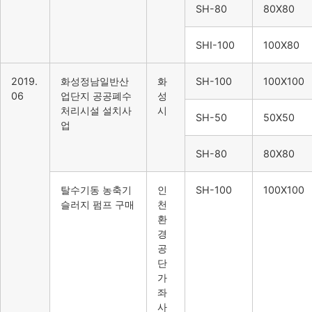
SH-80
80X80
SHI-100
100X80
2019.
화성정남일반산
화
SH-100
100X100
06
업단지 공공폐수
성
처리시설 설치사
시
SH-50
50X50
업
SH-80
80X80
탈수기동 농축기
인
SH-100
100X100
슬러지 펌프 구매
천
환
경
공
단
가
좌
사