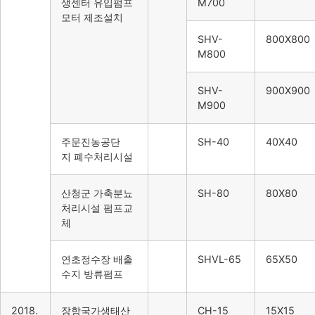
생센터 유입펌프
M700
모터 제조설치
SHV-
800X800
M800
SHV-
900X900
M900
주문진농공단
SH-40
40X40
지 폐수처리시설
산청군 가축분뇨
SH-80
80X80
처리시설 펌프교
체
연초정수장 배출
SHVL-65
65X50
수지 방류펌프
2018.
장항국가생태산
CH-15
15X15