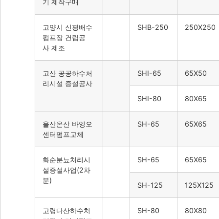
기 제작구매
고양시 신평배수
SHB-250
250X250
펌프장 건립공
사 제조
고산 공공하수처
SHI-65
65X50
리시설 증설공사
SHI-80
80X65
울산온산 바잉오
SH-65
65X65
센터펌프교체
화순분뇨처리시
SH-65
65X65
설증설사업(2차
분)
SH-125
125X125
고령다산하수처
SH-80
80X80