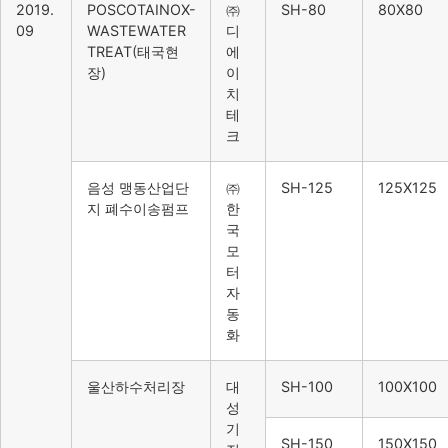
2019.
POSCOTAINOX-
㈜
SH-80
80X80
09
WASTEWATER
디
TREAT(태국현
에
장)
이
치
테
크
음성 맹동산업단
㈜
SH-125
125X125
지 폐수이송펌프
한
국
모
터
자
동
화
울산하수처리장
대
SH-100
100X100
성
기
SH-150
150X150