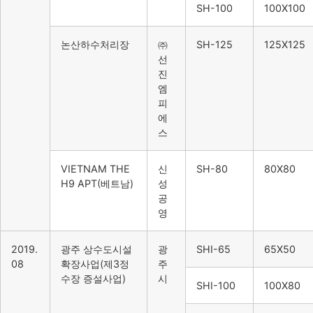
SH-100
100X100
논산하수처리장
㈜
SH-125
125X125
선
진
엠
피
에
스
VIETNAM THE
신
SH-80
80X80
H9 APT(베트남)
성
공
영
2019.
광주 상수도시설
광
SHI-65
65X50
08
확장사업(제3정
주
수장 증설사업)
시
SHI-100
100X80