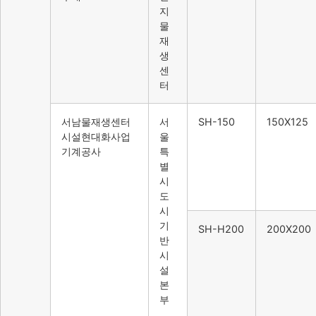
지
물
재
생
센
터
서남물재생센터
서
SH-150
150X125
시설현대화사업
울
기계공사
특
별
시
도
시
기
SH-H200
200X200
반
시
설
본
부