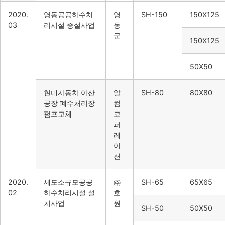
2020.
영동공공하수처
영
SH-150
150X125
03
리시설 증설사업
동
군
150X125
50X50
현대자동차 아산
알
SH-80
80X80
공장 폐수처리장
컴
펌프교체
코
퍼
레
이
션
2020.
세도소규모공공
㈜
SH-65
65X65
02
하수처리시설 설
호
치사업
원
SH-50
50X50