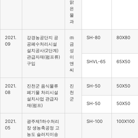
맑
은
물
과
2021.
강경농공단지 공
㈜
SH-80
80X80
09
공폐수처리시설
금
설치공사(2단계)
성
관급자재(펌프류)
이
SHVL-65
65X50
구입
앤
씨
2021.
진천군 음식물류
진
SH-50
50X50
08
폐기물 처리시설
천
설치사업 관급자
군
SH-50
50X50
재(펌프)
2021.
광주제1하수처리
SH-100
100X100
05
장 생농축공정 고
농도 슬러지이송