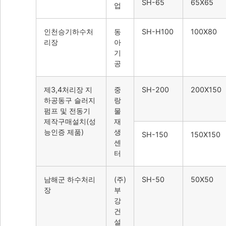
SH-65
65X65
업
인천승기하수처
동
SH-H100
100X80
리장
아
기
공
제3,4처리장 지
중
SH-200
200X150
하공동구 슬러지
랑
펌프 및 전동기
물
제작구매설치(성
재
능인증 제품)
생
SH-150
150X150
센
터
남해군 하수처리
(주)
SH-50
50X50
장
부
강
건
설