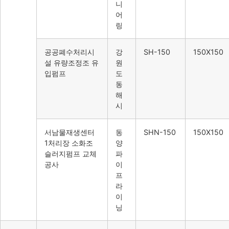
니
어
링
공공폐수처리시
강
SH-150
150X150
설 유량조정조 유
원
입펌프
도
동
해
시
서남물재생센터
동
SHN-150
150X150
1처리장 소화조
양
슬러지펌프 교체
파
공사
이
프
라
이
닝