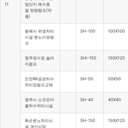
11
업단지 폐수종
말 정량펌프(약
품)
동해시 위생처리
SH-100
100X100
시설 분뇨이송펌
프
청주정수장 슬러
SHI-150
150X125
지펌프
진천RK공공하수
SH-50
50X50
처리장펌프교체
청주시 소규모마
SH-40
40X40
을하수처리시설
화순분뇨처리시
SH-150
150X125
설 개선사업