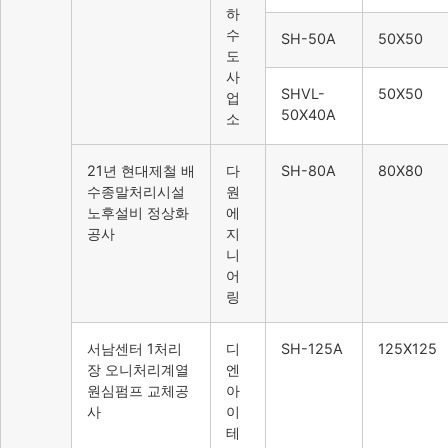
하
수
SH-50A
50X50
도
사
SHVL-
50X50
업
50X40A
소
21년 현대제철 배
다
SH-80A
80X80
수종말처리시설
원
노후설비 정상화
에
공사
지
니
어
링
서남센터 1처리
디
SH-125A
125X125
장 오니처리계열
엔
원심펌프 교체공
아
사
이
테