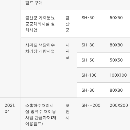
펌프 구매
금산군 가축분뇨
금
SH-50
50X50
공공처리시설 설
산
치사업
군
서귀포 색달하수
서
SH-80
80X80
처리장 개량사업
귀
포
SH-50
50X50
SH-100
100X100
SH-80
80X80
2021.
소홀하수처리시
포
SH-H200
200X200
04
설 방류수 재이용
천
사업 관급자재(재
시
이용펌프)