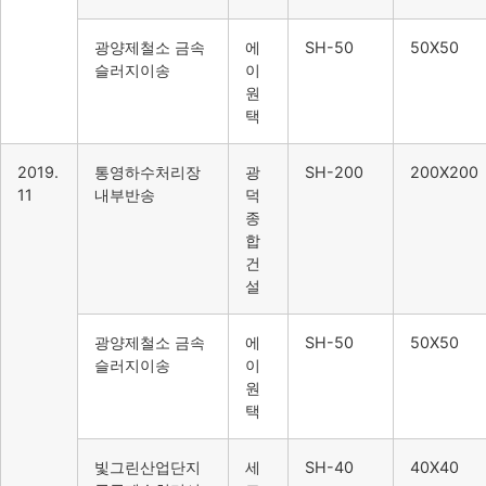
광양제철소 금속
에
SH-50
50X50
슬러지이송
이
원
택
2019.
통영하수처리장
광
SH-200
200X200
11
내부반송
덕
종
합
건
설
광양제철소 금속
에
SH-50
50X50
슬러지이송
이
원
택
빛그린산업단지
세
SH-40
40X40